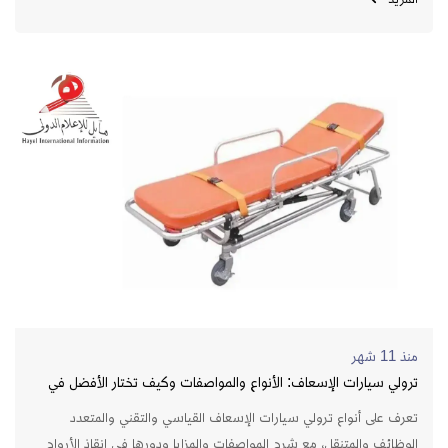
الى 64400 (أربعة وستون الف وربعمائه شخص)
https://www.hayel.com.eg/ وأهم الدول التي تقوم بزيارة الموقع :
&nbsp;مصر والسعودية والعراق والجزائر وسوريا واليمن والسودان
والأردن وليبيا واليابان . الأن يمكنكم الإشتراك في الموقع وعرض
منتجاتكم&nbsp; وخدماتكم وربط موقعكم بموقع هايل
لكسب&nbsp; مزيد من الثقة لدى محركات البحث والحصول على باك
لينك قوية من موقع يحظى بثقة &quot; جوجل &quot; كما يمكنكم
رعاية الموقع ووضع بانر إعلانى في أماكن مميزة بالموقع لمزيد من
الاستفسارات والاشتراك يمكنكم الاتصال بالدعم على رقم تليفون : +20
103 214 8482 &nbsp;
منذ 11 شهر
ترولي سيارات الإسعاف: الأنواع والمواصفات وكيف تختار الأفضل في
2026
تعرف على أنواع ترولي سيارات الإسعاف القياسي والتقني والمتعدد
الوظائف والمتنقل، مع شرح المواصفات والمزايا ودورها في إنقاذ الأرواح