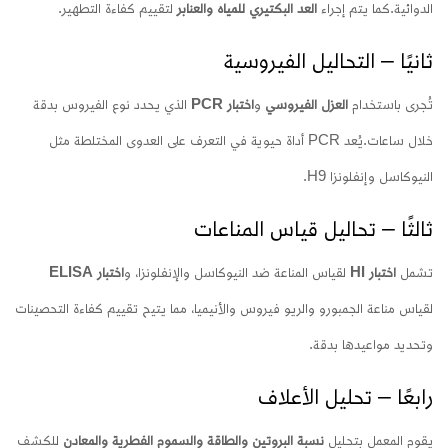
الدوائية.
كما يتم إجراء
العد البكتيري للمياه والعنابر
لتقييم كفاءة التطهير.
ثانيًا – التحاليل الفيروسية
تُجرى باستخدام
العزل الفيروسي
و
اختبار PCR
الذي يحدد نوع الفيروس بدقة
خلال ساعات.
يُعد PCR أداة حيوية في التعرف على العدوى المختلطة مثل
النيوكاسل وإنفلونزا H9.
ثالثًا – تحاليل قياس المناعات
تشمل
اختبار HI
لقياس المناعة ضد النيوكاسل والإنفلونزا، و
اختبار ELISA
لقياس مناعة الجمبورو والريو فيروس والأنيميا، مما يتيح تقييم كفاءة التحصينات
وتحديد مواعيدها بدقة.
رابعًا – تحليل الأعلاف
يقوم المعمل بتحليل
نسبة البروتين والطاقة والسموم الفطرية والمعادن
للكشف