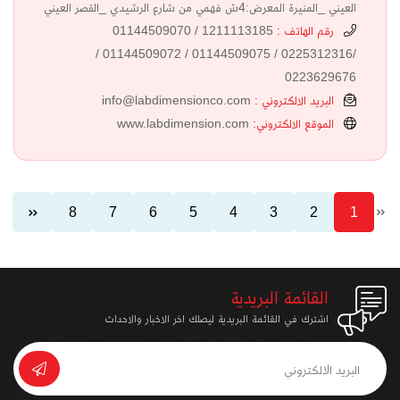
العيني _المنيرة المعرض:4ش فهمي من شارع الرشيدي _القصر العيني
رقم الهاتف :
1211113185 / 01144509070
/0225312316 / 01144509075 / 01144509072 /
0223629676
البريد الالكتروني :
info@labdimensionco.com
الموقع الالكتروني:
www.labdimension.com
8
7
6
5
4
3
2
1
القائمة البريدية
اشترك في القائمة البريدية ليصلك اخر الاخبار والاحداث