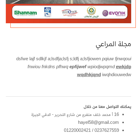
مجلة المراعي
dsfwe lajf sdlkjf a;lsdfja;lsfj s;ldfj a;lsfjiowen
pqiuw fjnwqoui
fnwiou fnkdns pfhwq
epfijwef
wpiodjwpqmd
ewkjdp
wqdhkjqnd
iwqhdiouwedw
يمكنك التواصل معنا من خلال
16 أ محمد خلف متفرع من شارع التحرير - الدقي الجيزة
hayel58@gmail.com
0237627559 / 01220002421