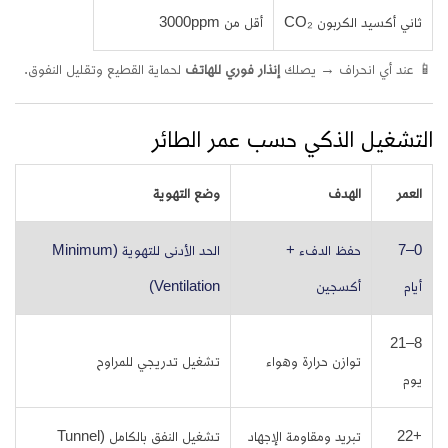
ثاني أكسيد الكربون CO₂
أقل من 3000ppm
📱 عند أي انحراف → يصلك
إنذار فوري للهاتف
لحماية القطيع وتقليل النفوق.
التشغيل الذكي حسب عمر الطائر
العمر
الهدف
وضع التهوية
0–7
حفظ الدفء +
الحد الأدنى للتهوية (Minimum
أيام
أكسجين
Ventilation)
8–21
توازن حرارة وهواء
تشغيل تدريجي للمراوح
يوم
+22
تبريد ومقاومة الإجهاد
تشغيل النفق بالكامل (Tunnel