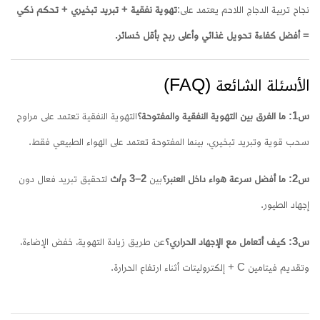
نجاح تربية الدجاج اللاحم يعتمد على:
تهوية نفقية + تبريد تبخيري + تحكم ذكي
= أفضل كفاءة تحويل غذائي وأعلى ربح بأقل خسائر.
الأسئلة الشائعة (FAQ)
س1: ما الفرق بين التهوية النفقية والمفتوحة؟
التهوية النفقية تعتمد على مراوح
سحب قوية وتبريد تبخيري، بينما المفتوحة تعتمد على الهواء الطبيعي فقط.
س2: ما أفضل سرعة هواء داخل العنبر؟
بين
2–3 م/ث
لتحقيق تبريد فعال دون
إجهاد الطيور.
س3: كيف أتعامل مع الإجهاد الحراري؟
عن طريق زيادة التهوية، خفض الإضاءة،
وتقديم فيتامين C + إلكتروليتات أثناء ارتفاع الحرارة.