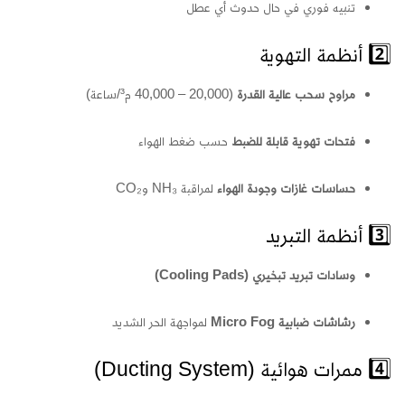
تنبيه فوري في حال حدوث أي عطل
2️⃣ أنظمة التهوية
مراوح سحب عالية القدرة
(20,000 – 40,000 م³/ساعة)
فتحات تهوية قابلة للضبط
حسب ضغط الهواء
حساسات غازات وجودة الهواء
لمراقبة NH₃ وCO₂
3️⃣ أنظمة التبريد
وسادات تبريد تبخيري (Cooling Pads)
رشاشات ضبابية Micro Fog
لمواجهة الحر الشديد
4️⃣ ممرات هوائية (Ducting System)