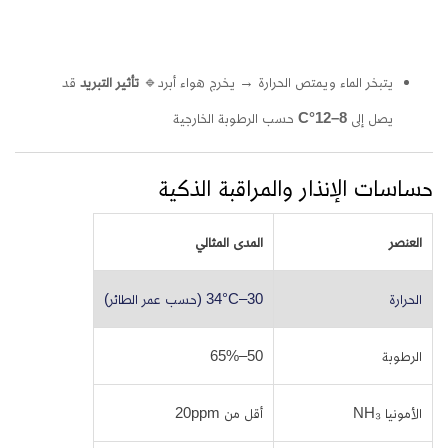
يتبخر الماء ويمتص الحرارة → يخرج هواء أبرد
🔹
تأثير التبريد
قد
يصل إلى
8–12°C
حسب الرطوبة الخارجية
حساسات الإنذار والمراقبة الذكية
العنصر
المدى المثالي
الحرارة
30–34°C (حسب عمر الطائر)
الرطوبة
50–65%
الأمونيا NH₃
أقل من 20ppm