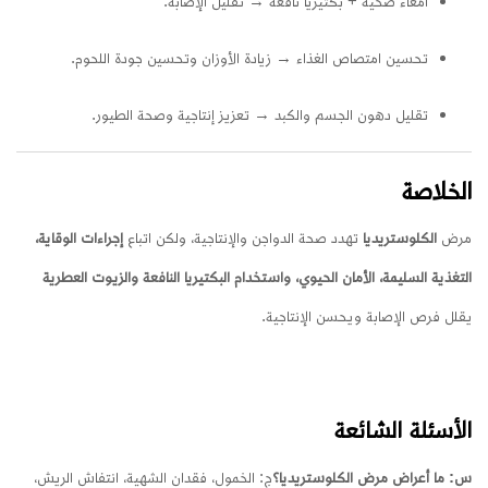
أمعاء صحية + بكتيريا نافعة → تقليل الإصابة.
تحسين امتصاص الغذاء → زيادة الأوزان وتحسين جودة اللحوم.
تقليل دهون الجسم والكبد → تعزيز إنتاجية وصحة الطيور.
الخلاصة
مرض
الكلوستريديا
تهدد صحة الدواجن والإنتاجية، ولكن اتباع
إجراءات الوقاية،
التغذية السليمة، الأمان الحيوي، واستخدام البكتيريا النافعة والزيوت العطرية
يقلل فرص الإصابة ويحسن الإنتاجية.
الأسئلة الشائعة
س: ما أعراض مرض الكلوستريديا؟
ج: الخمول، فقدان الشهية، انتفاش الريش،