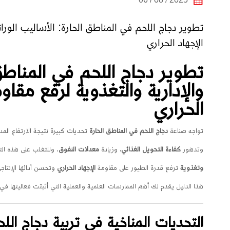
تطوير دجاج اللحم في المناطق الحارة: الأساليب الوراثي
الإجهاد الحراري
تطوير دجاج اللحم في المناطق 
والإدارية والتغذوية لرفع مقاوم
الحراري
تواجه صناعة
دجاج اللحم في المناطق الحارة
تحديات كبيرة نتيجة الارتفاع المس
وتدهور
كفاءة التحويل الغذائي
، وزيادة
معدلات النفوق
. وللتغلب على هذه ال
وتغذوية
ترفع قدرة الطيور على مقاومة
الإجهاد الحراري
وتحسن أدائها الإنتاج
هذا الدليل يقدم لك أهم الممارسات العلمية والعملية التي أثبتت فعاليتها في 
التحديات المناخية في تربية دجاج اللح