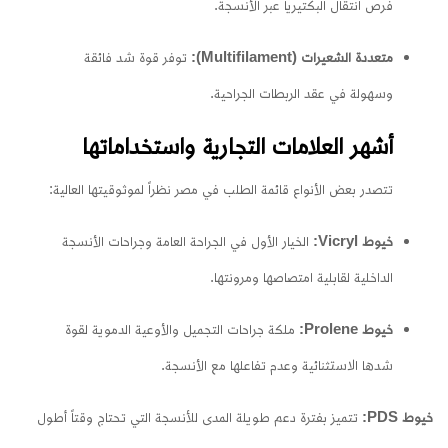
فرص انتقال البكتيريا عبر الأنسجة.
متعددة الشعيرات (Multifilament):
توفر قوة شد فائقة
وسهولة في عقد الربطات الجراحية.
أشهر العلامات التجارية واستخداماتها
تتصدر بعض الأنواع قائمة الطلب في مصر نظراً لموثوقيتها العالية:
خيوط Vicryl:
الخيار الأول في الجراحة العامة وجراحات الأنسجة
الداخلية لقابلية امتصاصها ومرونتها.
خيوط Prolene:
ملكة جراحات التجميل والأوعية الدموية لقوة
شدها الاستثنائية وعدم تفاعلها مع الأنسجة.
خيوط PDS:
تتميز بفترة دعم طويلة المدى للأنسجة التي تحتاج وقتاً أطول