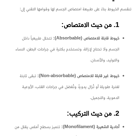
تنقسم الخيوط بناءً على طبيعة امتصاص الجسم لها وقوامها التقني إلى:
1. من حيث الامتصاص:
خيوط قابلة للامتصاص (Absorbable):
تتحلل طبيعياً داخل
الجسم ولا تحتاج لإزالة، وتستخدم بكثرة في جراحات البطن، النساء
والتوليد، والأسنان.
خيوط غير قابلة للامتصاص (Non-absorbable):
تبقى ثابتة
لفترة طويلة أو تُزال يدوياً، وتُفضل في جراحات القلب، الأوعية
الدموية، والتجميل.
2. من حيث التركيب:
أحادية الشعيرة (Monofilament):
تتميز بسطح أملس يقلل من