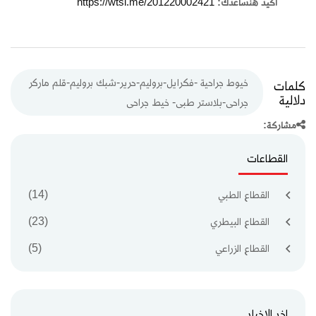
أكيد هنساعدك:
https://wtsi.me/201220002421
خيوط جراحية -فكرايل-بروليم-حرير-شبك بروليم-قلم ماركر
كلمات
دلالية
جراحى-بلاستر طبى- خيط جراحى
مشاركة:
القطاعات
القطاع الطبي
(14)
القطاع البيطري
(23)
القطاع الزراعي
(5)
اخر الاخبار