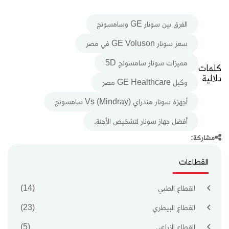
الفرق بين سونار GE وسامسونج
سعر سونار GE Voluson في مصر
مميزات سونار سامسونج 5D
كلمات
دلالية
وكيل GE Healthcare مصر
أجهزة سونار مندراي (Mindray) Vs سامسونج
أفضل جهاز سونار لتشخيص الأجنة.
مشاركة:
القطاعات
القطاع الطبي
(14)
القطاع البيطري
(23)
القطاع الزراعي
(5)