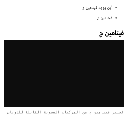
أين يوجد فيتامين ج
فيتامين ج
فيتامين ج
يُعتبر فيتامين ج من المركبات العضوية القابلة للذوبان في الماء، كما يُعرف بحمض الأسكوربيك (بالإنجليزية: Ascorbic Acid)، أو الأسكوربات (بالإنجليزية: Ascorbate)، ويمكن الحصول عليه 