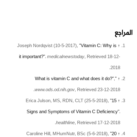
المراجع
Joseph Nordqvist (10-5-2017),
"Vitamin C: Why is
↑
it important?"
،
medicalnewstoday
, Retrieved 18-12-
2018.
,
"What is vitamin C and what does it do?"
↑
www.ods.od.nih.gov
, Retrieved 23-12-2018.
Erica Julson, MS, RDN, CLT (25-5-2018),
"15
↑
Signs and Symptoms of Vitamin C Deficiency"
،
healthline
, Retrieved 17-12-2018.
Caroline Hill, MHumNutr, BSc (5-6-2018),
"20
↑