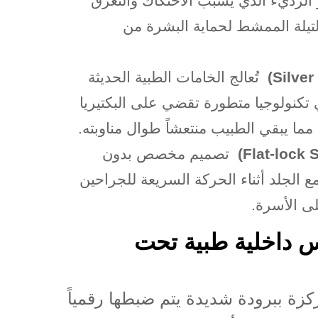
تر الرديء الذي يسبب الاحتكاك والتعرق
لتيلة الممشط لحماية البشرة من
(Silver
تُعالج الخامات الطبية الحديثة
تكنولوجيا متطورة تقضي على البكتيريا
مما يبقي الطبيب منتعشاً طوال مناوبته
.
(Flat-lock 
تصميم مخصص بدون
ع الجلد أثناء الحركة السريعة للجراحين
ى الأسرة
.
بس داخلية طبية تحت
كزة ببرودة شديدة يتم ضبطها رقمياً