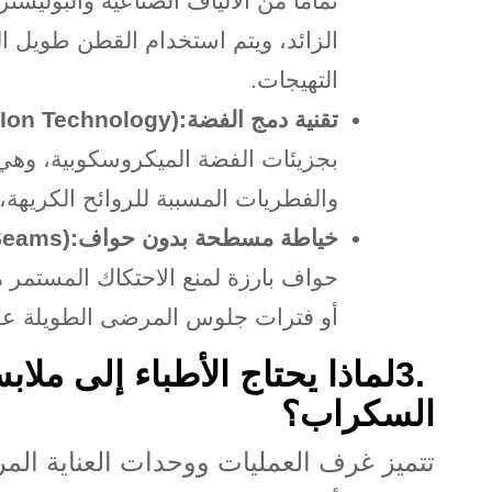
تماماً من الألياف الصناعية والبوليس
الزائد، ويتم استخدام القطن طويل ا
التهيجات
.
تقنية دمج الفضة
 Ion Technology):
بجزيئات الفضة الميكروسكوبية، وهي 
والفطريات المسببة للروائح الكريهة، 
خياطة مسطحة بدون حواف
Seams):
حواف بارزة لمنع الاحتكاك المستمر م
أو فترات جلوس المرضى الطويلة عل
3.
لماذا يحتاج الأطباء إلى ملا
السكراب؟
تتميز غرف العمليات ووحدات العناية المر