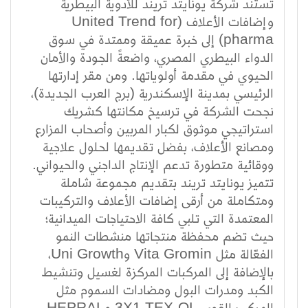
تستند شركة يونايتد تريند للأدوية البيطرية
وإضافات الأعلاف (United Trend for
pharma) إلى خبرة عميقة وممتدة في سوق
الدواء البيطري المصري، واضعةً الجودة والأمان
الحيوي في مقدمة أولوياتها. ومن مقر إدارتها
الرئيسي بمدينة الإسكندرية (برج العرب الجديدة)،
نجحت الشركة في ترسيخ مكانتها كشريك
استراتيجي موثوق لكبار المربين وأصحاب المزارع
ومصانع الأعلاف، بفضل تقديمها لحلول علاجية
ووقائية متطورة تدعم الإنتاج الداجني والحيواني.
تتميز يونايتد تريند بتقديم مجموعة شاملة
ومتكاملة من أرقى إضافات الأعلاف والتركيبات
المعتمدة التي تلبي كافة الاحتياجات الميدانية؛
حيث تضم محفظة منتجاتها منشطات النمو
الفعّالة مثل Vita Gromin وUni Growth،
بالإضافة إلى المركبات المركزة لغسيل وتنشيط
الكبد ومدرات البول ومضادات السموم مثل
المركب القوي 3X1 TEX-OL وHEPRAL