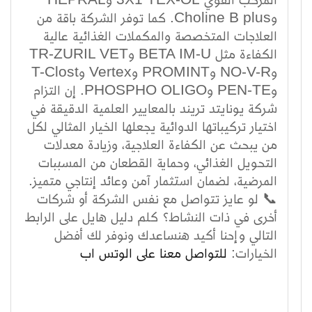
وCholine B plus. كما توفر الشركة باقة من
العلاجات المتخصصة والمكملات الغذائية عالية
الكفاءة مثل BETA IM-U وTR-ZURIL VET
وNO-V-R وPROMINT وVertex وT-Clost
وPEN-TE وPHOSPHO OLIGO. إن التزام
شركة يونايتد تريند بالمعايير العلمية الدقيقة في
اختيار تركيباتها الدوائية يجعلها الخيار المثالي لكل
من يبحث عن الكفاءة العلاجية، وزيادة معدلات
التحويل الغذائي، وحماية القطعان من المسببات
المرضية، لضمان استثمار آمن وعائد إنتاجي متميز.
📞 لو عايز تتواصل مع نفس الشركة أو شركات
أخرى في ذات النشاط؟ كلم دليل هايل على الرابط
التالي وإحنا أكيد هنساعدك ونوفر لك أفضل
الخيارات:
للتواصل معنا على الوتس اب