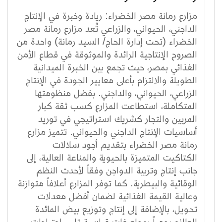
مزارع رمانة مصر الخضراء: ريادة وخبرة في الإنتاج
الداجني، الحيواني، والزراعي تُعد مزارع رمانة مصر
الخضراء (تحت إدارة الحاج/ السيد رمانة) واحدة من
الصروح الإنتاجية الرائدة والموثوقة في قطاع الأمن
الغذائي بمصر، حيث تجمع بين الخبرة الميدانية
الطويلة والالتزام بأعلى معايير الجودة في الإنتاج
الزراعي، الحيواني، والداجني. بفضل منظومتها
المتكاملة، استطاعت المزارع كسب ثقة كبار
المربين والتجار كشريك استراتيجي في توريد
أساسيات الإنتاج الداجني والحيواني. تتميز مزارع
رمانة مصر الخضراء بتقديم أجود سلالات
الكتاكيت المتميزة بالحيوية والمناعة العالية، إلى
جانب إنتاج وتربية الدواجن وفقاً لأحدث النظم
الوقائية والبيطرية. كما توفر المزارع أعلافاً متوازنة
وعالية القيمة الغذائية لضمان أفضل معدلات
تحويل، بالإضافة إلى إنتاج وتوزيع بيض المائدة
الطازج يومياً بمواصفات قياسية تلبي احتياجات