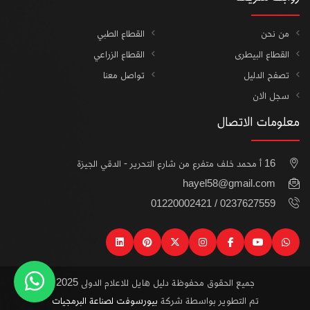
من نحن
القطاع الطبي
القطاع البيطرى
القطاع الزراعي
تصفح الدليل
تواصل معنا
سجل الان
معلومات الاتصال
16 أ محمد خلف متفرع من شارع التحرير - الدقي الجيزة
hayel58@gmail.com
0237627559 / 01220002421
linkedin
pinterest
instagram
x
facebook
youtube
watsapp
جميع الحقوق محفوظة دليل هايل للاعلام الدولى 2025
تم التطوير بواسطة شركة
بيورسوفت لصناعة البرمجيات