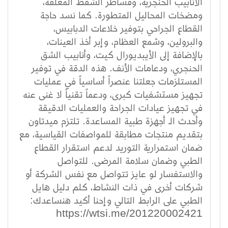
الأنابيب الحنجرية، وقساطر الشفط المغلقة،
ومضخات المحاليل المتطورة. كما نسد حاجة
القطاع الجراحي بتوفير خلاعات الدبابيس،
والبرولين، وشمع العظام، وإبر أخذ العينات،
بالإضافة إلى الأيبديورال كيت، وأنابيب الشق
الحنجري، ودعامات الأنف. هذه الدقة في توفير
المستلزمات جعلتنا عنصراً أساسياً في عمليات
تجهيز مستشفيات كبرى، ودعماً تقنياً لا غنى عنه
في تجهيز عيادات الجراحة والعمليات الدقيقة
وأحدث الـ أجهزة طبية المساعدة. تلتزم ميدتاون
بتقديم منتجات مطابقة للمواصفات القياسية، مع
ضمان استمرارية التوريد لدعم استقرار القطاع
الطبي وضمان سلامة المرضى. للتواصل
والاستفسار لو عايز تتواصل مع نفس الشركة أو
شركات أخرى في ذات النشاط، كلم دليل هايل
الطبي على الرابط التالي وإحنا أكيد هنساعدك:
https://wtsi.me/201220002421