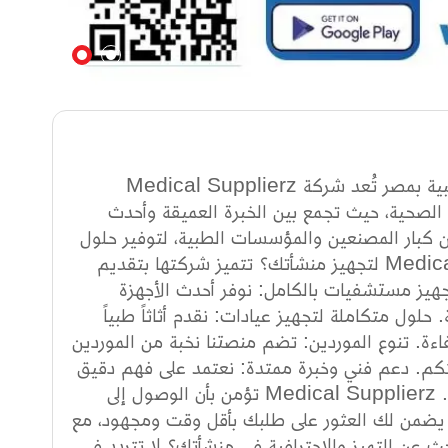
Medical Supplierz: خياركم الأول في عالم الأجهزة والمعدات الطبية بمصر تُعد شركة Medical Supplierz
 الصحية، حيث تجمع بين الخبرة العميقة وأحدث
ن كبار المصنعين والمؤسسات الطبية، لتوفير حلول
متكاملة تضمن أعلى معايير الجودة والأمان. لماذا تختار Medical Supplierz لتجهيز منشأتك؟ تتميز شركتها بتقديم
جهيز مستشفيات بالكامل: نوفر أحدث الأجهزة
لول متكاملة لتجهيز عيادات: نقدم أثاثاً طبياً
ة. تنوع الموردين: تضم منصتنا نخبة من الموردين
يتكم. دعم فني وخبرة ممتدة: نعتمد على فهم دقيق
لاحتياجات السوق المصري، مما يجعلنا الشريك الأمثل في رحلة نجاحكم. Medical Supplierz تؤمن بأن الوصول إلى
ً يضمن لك العثور على طلبك بأقل وقت ومجهود، مع
 عن التميز والاحترافية في منشأتك؟ لا تتردد في