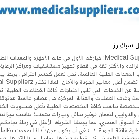
 سبلايرز
لرائدة والأكثر ثقة في قطاع تجهيز مستشفيات ومراكز الرعاية
ا المعدات الطبية العالمية. نحن نعمل كجسر احترافي يربط بي
لة من الخدمات التي تلبي احتياجات كافة القطاعات الطبية: ت
ة وغرف العمليات والعناية المركزة من مصادر عالمية موثوقة. ح
تخصصة تناسب كافة التخصصات الطبية بأعلى مستويات الكفاء
 والدوليين لضمان توفير بدائل وخيارات متعددة تناسب ميزان
ية فائقة الجودة لا ينبغي أن يكون مجهداً؛ لذا صممت نظاما
وثوقية التامة في كل قطعة توفرها. تواصل معنا الآن هل تبحث