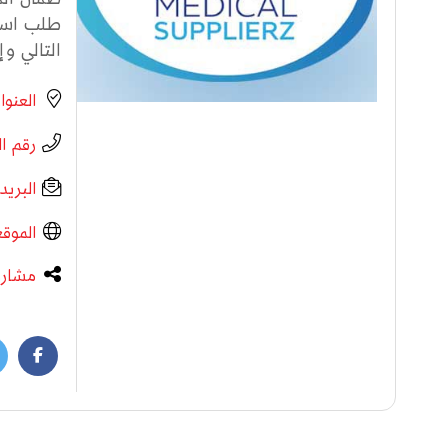
طلب استش
التالي وإحنا أك
العنوا
رقم ا
البريد
الموقع
مشارك