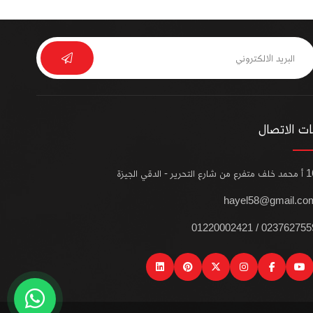
ت الاتصال
من شارع التحرير - الدقي الجيزة
hayel58@gmail.co
0237627559 / 012200024
linkedin
pinterest
instagram
x
facebook
youtube
wat