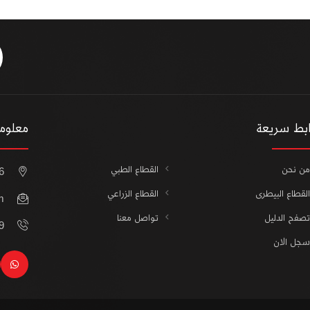
ابط سريعة
معلوما
من نحن
القطاع الطبي
16 أ محمد خلف متفرع 
القطاع البيطرى
القطاع الزراعي
m
تصفح الدليل
تواصل معنا
21
سجل الان
sapp