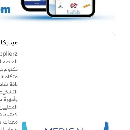
ميديكال
المنصة ا
تكنولوجي
باقة شام
التشخيصي
وأجهزة م
المحليين
معدات طب
ضمان الم