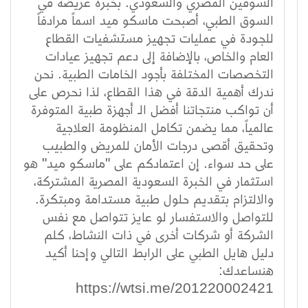
السوقين المصري والسعودي. بخبرة عريضة في
السوق الطبي، أصبحت ماسكو ميد اسماً مرادفاً
للجودة في عمليات تجهيز مستشفيات القطاع
العام والخاص، بالإضافة إلى دعم تجهيز عيادات
التخصصات المختلفة بأجود الخامات الطبية. نحن
ندرك أهمية الدقة في هذا القطاع، لذا نحرص على
أن تواكب منتجاتنا أفضل الـ أجهزة طبية المتوفرة
عالمياً، مما يضمن تكامل المنظومة العلاجية
وتحقيق أقصى درجات الأمان للمريض والطبيب
على حد سواء. إن اعتمادكم على "ماسكو ميد" هو
استثمار في الخبرة السعودية المصرية المشتركة،
والالتزام بتقديم حلول طبية مستدامة ومبتكرة.
للتواصل والاستفسار لو عايز تتواصل مع نفس
الشركة أو شركات أخرى في ذات النشاط، كلم
دليل هايل الطبي على الرابط التالي وإحنا أكيد
هنساعدك:
https://wtsi.me/201220002421