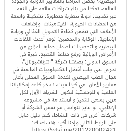
البيطرية؟ بفضل التزامنا بالمعايير الدولية والجودة
الفائقة، تمكنا من بناء شراكات قائمة على الثقة
عبر تقديم: أدوية بيطرية متطورة: تشكيلة واسعة
من المضادات الحيوية، الفيتامينات، وإضافات
الأعلاف التي تضمن كفاءة التحويل الغذائي وزيادة
الإنتاجية. الوقاية والتحصين: نوفر أحدث اللقاحات
البيطرية والتحصينات لضمان حماية المزارع من
الأمراض الوبائية ورفع مناعة القطيع. خبرة في
السوق الدولي: بصفتنا شركة "انترناشيونال"،
نحرص على جلب أفضل التكنولوجيات العالمية في
مجال الطب البيطري لخدمة السوق المحلي بأعلى
معايير الأمان. في كينا فيت، نسخر كافة إمكانياتنا
العلمية واللوجستية لنكون الشريك الأول لكل
مربي يسعى للتميز والاستدامة في مشروعه
الإنتاجي. لو عايز تتواصل مع نفس الشركة أو
شركات أخرى في ذات النشاط، كلم دليل هايل
على الرابط التالي وإحنا أكيد هنساعدك:
https://wtsi.me/201220002421