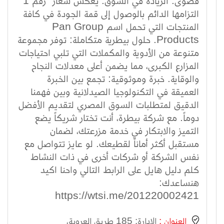
قصوى. الريادة في السوق: يعكس شعار "رقم 1"
التزامها الدائم بالوصول إلى قمة الجودة في كافة
المنتجات التي تحمل اسم Pan Group
Products. حلول بيطرية متكاملة: توفر مجموعة
متنوعة من الأدوية والمكملات التي تلبي احتياجات
المزارع الكبرى، مما يضمن أعلى معدلات النجاح
والوقاية. خبرة وموثوقية: تجمع بين الخبرة
العميقة في التكنولوجيا الصيدلانية وبين فهمنا
الدقيق لمتطلبات السوق المصري لتقديم الأفضل
دوماً. مع شركة بيطرة، أنت تختار شريكاً يضع
التميز والابتكار في خدمة مزرعتك، لضمان
مستقبل أكثر أماناً لقطيعك. لو عايز تتواصل مع
نفس الشركة أو شركات أخرى في ذات النشاط
كلم دليل هايل على الرابط التالي واحنا اكيد
هنساعدك:
https://wtsi.me/201220002421
العنوان :
الادارة: 185 طريق العروبة،