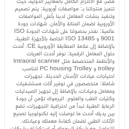
مصر، مع الالتزام الكامل بالمعايير الدولية، حيث
تتميز منتجاتنا بـ: مواصفات أوروبية: يتم تصميم
وتنفيذ بنشات المعامل لدينا بأعلى المواصفات
الأوروبية لضمان المتانة والأمان. شهادات جودة
عالمية: نفخر بحصولنا على شهادات الجودة ISO
9001 و ISO 13485 الخاصة بالأجهزة الطبية،
بالإضافة إلى علامة المطابقة الأوروبية CE. أحدث
حلول المعامل الرقمية: نوفر أحدث العربات
والأنظمة المتخصصة مثل Intraoral scanner
trolley و PC housing Trolley لتناسب
احتياجات عيادات الأسنان الحديثة. تجهيزات
شاملة: متخصصون في توفير أثاث مستشفيات
ومعامل وعيادات، بالإضافة إلى تجهيز الصيدليات
وكليات الطب والعلوم. اليرموك تؤمن أن جودة
الرعاية الطبية تبدأ من احترافية التجهيزات، تضع
بين يديك أحدث ما توصلت إليه تكنولوجيا تصنيع
الأثاث الطبي لضمان كفاءة معملك وعيادتك.
للتواصل مع شركة اليرموك أو استكشاف شركات