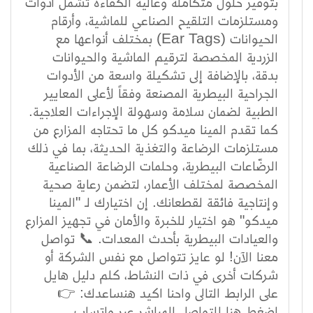
بتوفير حلول متكاملة وعالية الكفاءة تشمل أدوات
ومستلزمات التلقيح الصناعي للماشية، وأرقام
الحيوانات (Ear Tags) بمختلف أنواعها مع
الزردية المخصصة لترقيم الماشية والحيوانات
بدقة، بالإضافة إلى تشكيلة واسعة من الأدوات
الجراحية البيطرية المصنعة وفقاً لأعلى المعايير
الطبية لضمان سلامة وسهولة الإجراءات العلاجية.
كما تقدم المينا ميدكو كل ما تحتاجه المزارع من
مستلزمات الرضاعة والتغذية الحديثة، بما في ذلك
الرضّاعات البيطرية، وحلمات الرضاعة الصناعية
المخصصة لمختلف الأعمار، لتضمن رعاية صحية
وإنتاجية فائقة لقطعانك. إن اختيارك لـ "المينا
ميدكو" هو اختيار للخبرة والأمان في تجهيز المزارع
والعيادات البيطرية بأحدث المعدات. 📞 تواصل
معنا الآن! لو عايز تتواصل مع نفس الشركة أو
شركات أخرى في ذات النشاط، كلم دليل هايل
على الرابط التالى واحنا اكيد هنساعدك: 👉
اضغط هنا للتواصل المباشر عبر واتساب