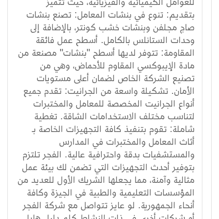
للعوامل الكيميائية والفيزيائية، حيث تتميز
بتقديم: تنوع في بنشات المعامل: تصنع بنشات
صاج مجلفن وبنشات خشب كونتر، بالإضافة إلى
وحدات الستانلس بالكامل. أسطح عمل فائقة
المقاومة: تتوفر لديها أسطح "بنشات" مصنعة من
مادة الإيبوكسي المقاوم للأحماض، وهي من
تصنيع الشركة الخاص لضمان أعلى مستويات
الأمان. تشكيلة واسعة من الجرانيت: تقدم جميع
أنواع الجرانيت المخصصة للمعامل والمختبرات
لتناسب مختلف الاستخدامات الشاقة. تغطية
شاملة: تقوم بتنفيذ كافة التجهيزات الخاصة بـ
أثاث المعامل والمختبرات في المدارس
والمستشفيات بدقة واحترافية عالية. الفجر تلتزم
بتوفير أحدث التجهيزات التي تضمن لك بيئة عمل
مثالية وآمنة، مما يجعلها الشريك الأول للعديد من
المؤسسات التعليمية والطبية في الجيزة وكافة
أنحاء الجمهورية. لو عايز تتواصل مع شركة الفجر
أو شركات أخرى في ذات النشاط كلم دليل هايل