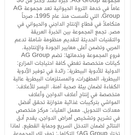
عاماً في خدمة الثروة الحيوانية تعد مجموعة AG
Group، التي تأسست منذ عام 1995، صرحاً
متكاملاً في قطاع الإنتاج الداجني والحيواني في
مصر. تجمع المجموعة بين الخبرة العريقة
والتقنيات الحديثة لتقديم منظومة شاملة تدعم
المربي وتضمن أعلى معايير الجودة والإنتاجية.
فروع المجموعة وخدماتها: تضم AG Group
كيانات متخصصة تغطي كافة احتياجات المزارع:
الدولية للأدوية البيطرية: رائدة في توفير الأدوية
البيطرية، المطهرات، والمستلزمات البيطرية عالية
الكفاءة لضمان بيئة صحية آمنة. اليسر للأعلاف:
متخصصة في إنتاج أعلاف الدواجن وأعلاف
المواشي بتركيبات غذائية متوازنة تحقق أفضل
معدلات التحويل. معمل العلياء: مركز متخصص
في تشريح وتشخيص أمراض الدواجن، يقدم أدق
النتائج لضمان التدخل السريع وحماية القطيع. لماذا
تختار AG Group؟ التكامل: توفر لك المجموعة