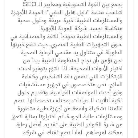
يجمع بين القوة التسويقية ومعايير الـ SEO
لتناسب منصة "دليل هايل الطبي": المودة للأجهزة
والمستلزمات الطبية: خبرة عريقة وحلول صحية
متكاملة تجسد شركة المودة للأجهزة
والمستلزمات الطبية نموذجاً للثقة والمصداقية في
سوق التجهيزات الطبية المصري، حيث تضع خبرتها
الطويلة في متناول يد مقدمي الرعاية الصحية.
نحن نؤمن بأن نجاح المنظومة الطبية يبدأ من
اختيار الأدوات الصحيحة، لذا نلتزم بتوفير أحدث
الابتكارات التي تضمن دقة التشخيص وكفاءة
العلاج. نحن متخصصون في تجهيز مستشفيات
وفق أحدث المواصفات القياسية، وتقديم حلول
ذكية لتأثيث الـ عيادات بمختلف تخصصاتها. تضم
قائمتنا تشكيلة واسعة من أجهزة طبية متطورة
ومستلزمات عالية الجودة، تم اختيارها بعناية لتعزز
من قدرة الكوادر الطبية على تقديم أفضل رعاية
ممكنة لمرضاهم. لماذا تضع ثقتك في شركة