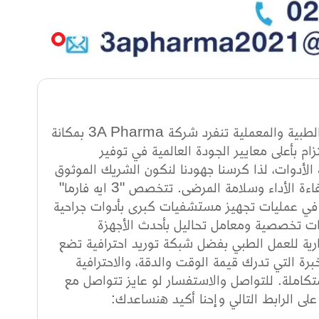
3A Pharma (3 ايه فارما): الدقة والموثوقية في عالم المستلزمات الطبية والمعملية تنفرد شركة 3A Pharma بمكانة
ام بأعلى معايير الجودة العالمية في توفير
 الأدوات، لذا كرسنا جهودنا لنكون الشريك الموثوق
للمستشفيات، المعامل، والعيادات، عبر تقديم حلول متكاملة تضمن كفاءة الأداء وسلامة المرضى. تتخصص "3 ايه فارما"
ً في عمليات تجهيز مستشفيات كبرى بأدوات جراحية
ات تخصصية ومعامل تحاليل بأحدث الأجهزة
رارية للعمل الطبي بفضل شبكة توريد احترافية تضع
 أولوياتها. مع 3A Pharma، أنت تختار الخبرة التي تدرك قيمة الوقت والدقة، والاحترافية
تكاملة. للتواصل والاستفسار لو عايز تتواصل مع
ى الرابط التالي وإحنا أكيد هنساعدك: