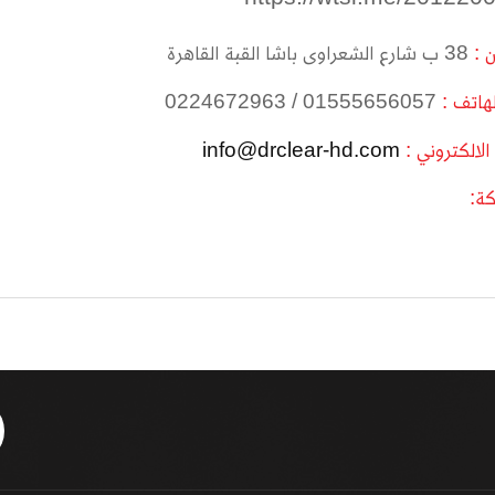
ن :
38 ب شارع الشعراوى باشا القبة القاهرة
لهاتف :
01555656057 / 0224672963
 الالكتروني :
info@drclear-hd.com
ة: