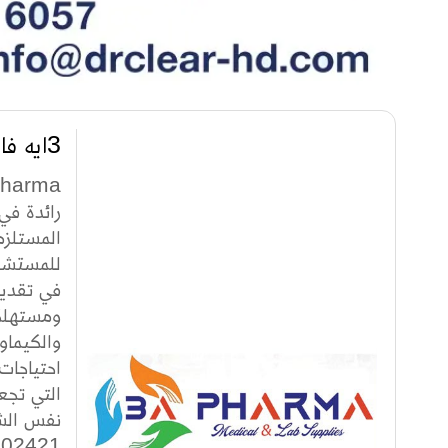
3ايه فارما للمستلزمات الطبيه
رائدة في
المستلزم
في تقديم
ومستهلكا
والكيماو
التي تجع
نفس الشر
002421