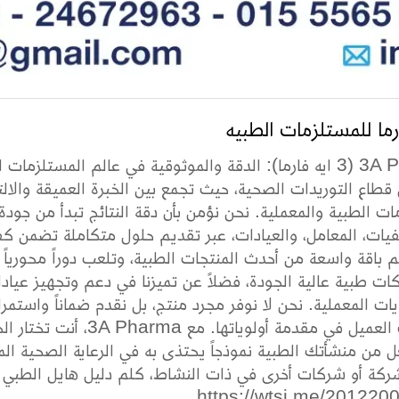
 قطاع التوريدات الصحية، حيث تجمع بين الخبرة العميقة والالتز
ات الطبية والمعملية. نحن نؤمن بأن دقة النتائج تبدأ من جودة
 باقة واسعة من أحدث المنتجات الطبية، وتلعب دوراً محوريا
ت طبية عالية الجودة، فضلاً عن تميزنا في دعم وتجهيز عياد
يات المعملية. نحن لا نوفر مجرد منتج، بل نقدم ضماناً واستم
احتياجات العميل في مقدمة
ل من منشأتك الطبية نموذجاً يحتذى به في الرعاية الصحية الم
كة أو شركات أخرى في ذات النشاط، كلم دليل هايل الطبي عل
https://wtsi.me/201220