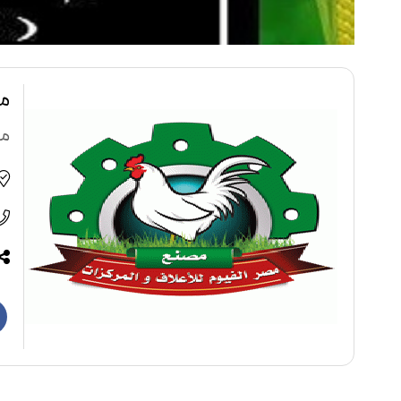
مص
مص