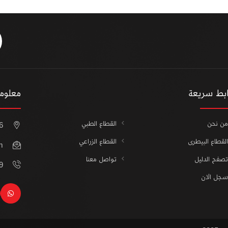
ابط سريعة
معلوما
من نحن
القطاع الطبي
16 أ محمد خلف متفرع 
القطاع البيطرى
القطاع الزراعي
m
تصفح الدليل
تواصل معنا
21
سجل الان
sapp