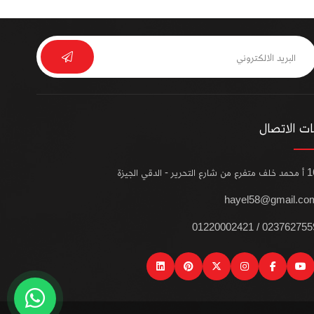
ت الاتصال
من شارع التحرير - الدقي الجيزة
hayel58@gmail.co
0237627559 / 012200024
linkedin
pinterest
instagram
x
facebook
youtube
wat