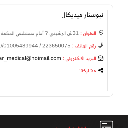
نيوستار ميديكال
العنوان :
31ش الرشيدي ? أمام مستشفي الحكمة الدور الأول - القصر العيني - القاهرة 15 أ برج القبه - أمام مركز شباب سراي القبه ?القاهرة
رقم الهاتف :
223650075 / 01222833759/01005489944 - 01005488644
البريد الالكتروني :
ar_medical@hotmail.com
مشاركة: