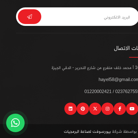
ت الاتصال
من شارع التحرير - الدقي الجيزة
hayel58@gmail.co
0237627559 / 012200024
linkedin
pinterest
instagram
x
facebook
youtube
wat
ر بواسطة شركة
بيورسوفت لصناعة البرمجيات