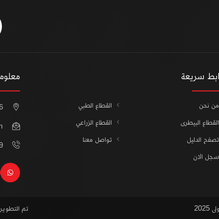
ابط سريعة
معلوما
من نحن
القطاع الطبي
16 أ محمد خلف متفرع 
القطاع البيطرى
القطاع الزراعي
m
تصفح الدليل
تواصل معنا
21
سجل الان
sapp
202
تم التطوي