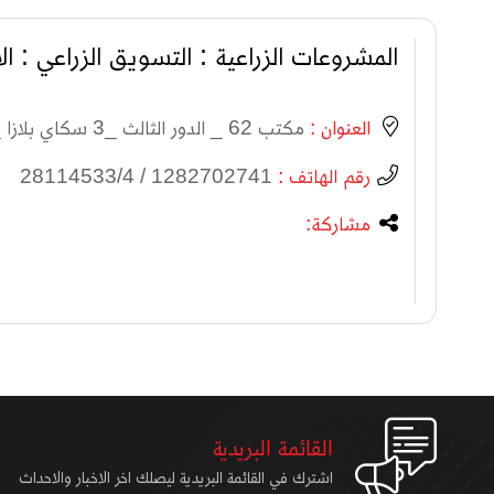
المشروعات الزراعية : التسويق الزراعي : الا
العنوان :
مكتب 62 _ الدور الثالث _3 سكاي بلازا _القطاع الرابع _مركز المدينة _شارع التسعين _التمع الخامس _ القاهرة الجديدة_
رقم الهاتف :
1282702741 / 28114533/4
مشاركة:
القائمة البريدية
اشترك في القائمة البريدية ليصلك اخر الاخبار والاحداث